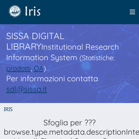
SISSA DIGITAL
LIBRARY
Institutional Research
Information System
(Statistiche:
prodotti
,
OA
)
Per informazioni contatta
sdl@sissa.it
IRIS
Sfoglia per ???
browse.type.metadata.descriptionInt