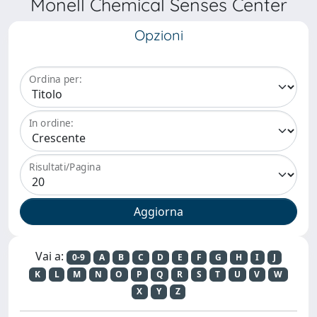
Monell Chemical Senses Center
Opzioni
Ordina per:
In ordine:
Risultati/Pagina
Vai a:
0-9
A
B
C
D
E
F
G
H
I
J
K
L
M
N
O
P
Q
R
S
T
U
V
W
X
Y
Z