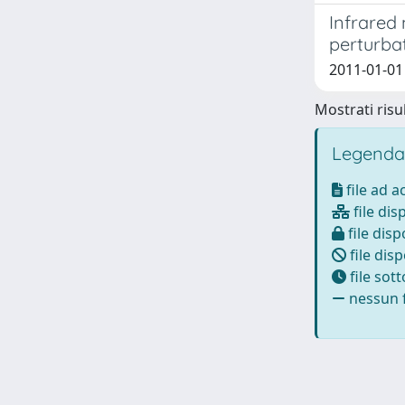
Infrared 
perturbat
2011-01-01
Mostrati risul
Legenda
file ad 
file dis
file disp
file disp
file sot
nessun f