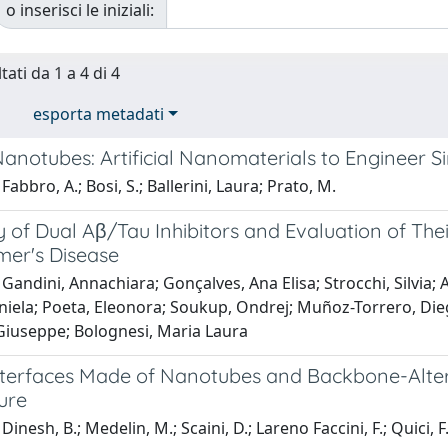
o inserisci le iniziali:
tati da 1 a 4 di 4
esporta metadati
anotubes: Artificial Nanomaterials to Engineer 
abbro, A.; Bosi, S.; Ballerini, Laura; Prato, M.
 of Dual Aβ/Tau Inhibitors and Evaluation of The
mer's Disease
Gandini, Annachiara; Gonçalves, Ana Elisa; Strocchi, Silvia; 
aniela; Poeta, Eleonora; Soukup, Ondrej; Muñoz-Torrero, Die
iuseppe; Bolognesi, Maria Laura
nterfaces Made of Nanotubes and Backbone-Alte
ure
inesh, B.; Medelin, M.; Scaini, D.; Lareno Faccini, F.; Quici, F.;