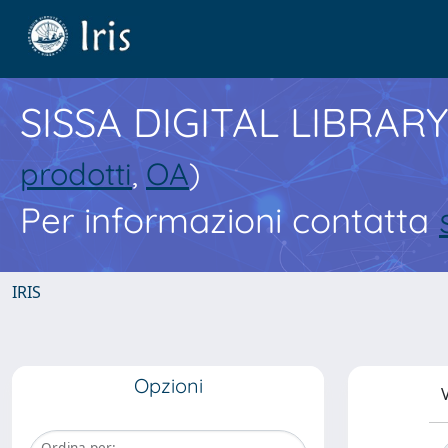
SISSA DIGITAL LIBRARY
prodotti
,
OA
)
Per informazioni contatta
IRIS
Opzioni
V
Ordina per: