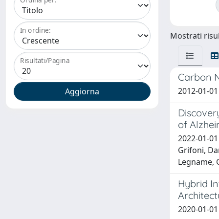
In ordine:
Mostrati risul
Risultati/Pagina
Carbon N
2012-01-01 F
Discovery
of Alzhei
2022-01-01 
Grifoni, D
Legname, G
Hybrid I
Architect
2020-01-01 D