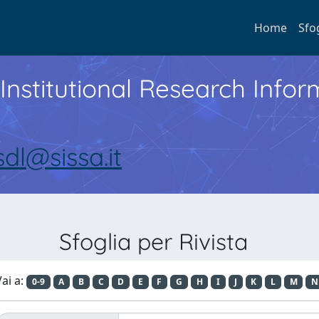
Home
Sfo
Institutional Research Inf
sdl@sissa.it
Sfoglia per Rivista
ai a:
0-9
A
B
C
D
E
F
G
H
I
J
K
L
M
N