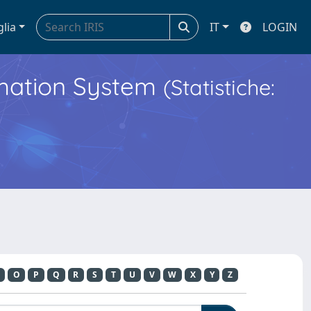
glia
IT
LOGIN
ormation System
(Statistiche:
O
P
Q
R
S
T
U
V
W
X
Y
Z