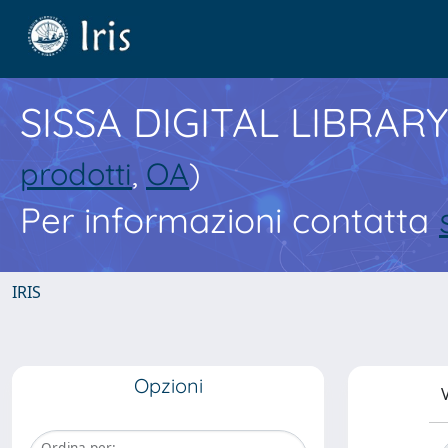
SISSA DIGITAL LIBRARY
prodotti
,
OA
)
Per informazioni contatta
IRIS
Opzioni
V
Ordina per: