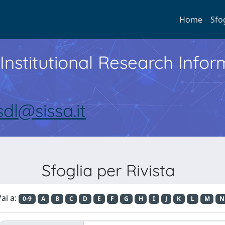
Home
Sfo
Institutional Research Inf
sdl@sissa.it
Sfoglia per Rivista
ai a:
0-9
A
B
C
D
E
F
G
H
I
J
K
L
M
N