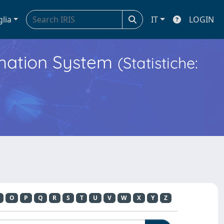
glia
IT
LOGIN
ormation System
(Statistiche:
O
P
Q
R
S
T
U
V
W
X
Y
Z