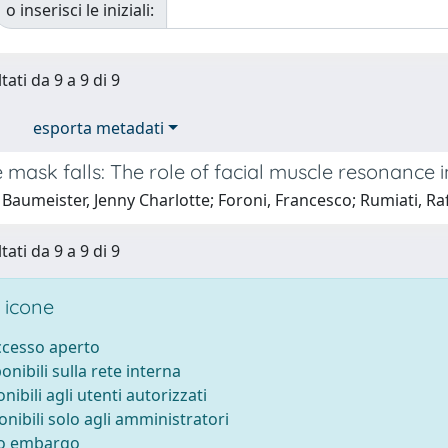
o inserisci le iniziali:
tati da 9 a 9 di 9
esporta metadati
 mask falls: The role of facial muscle resonance
Baumeister, Jenny Charlotte; Foroni, Francesco; Rumiati, Raf
tati da 9 a 9 di 9
 icone
accesso aperto
ponibili sulla rete interna
onibili agli utenti autorizzati
onibili solo agli amministratori
to embargo