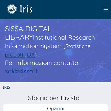
SISSA DIGITAL
LIBRARY
Institutional Research
Information System
(Statistiche:
prodotti
,
OA
)
Per informazioni contatta
sdl@sissa.it
IRIS
Sfoglia per Rivista
Opzioni