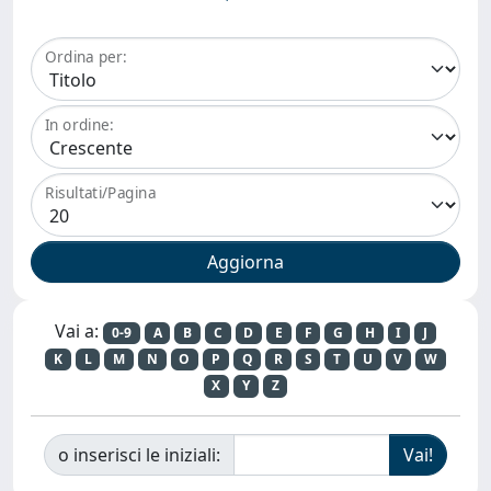
Ordina per:
In ordine:
Risultati/Pagina
Vai a:
0-9
A
B
C
D
E
F
G
H
I
J
K
L
M
N
O
P
Q
R
S
T
U
V
W
X
Y
Z
o inserisci le iniziali: