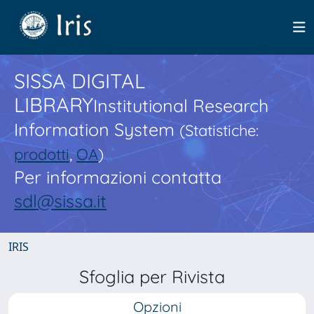
SISSA DIGITAL
LIBRARY
Institutional Research
Information System
(Statistiche:
prodotti
,
OA
)
Per informazioni contatta
sdl@sissa.it
IRIS
Sfoglia per Rivista
Opzioni