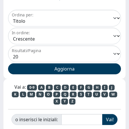
Ordina per:
In ordine:
Risultati/Pagina
Vai a:
0-9
A
B
C
D
E
F
G
H
I
J
K
L
M
N
O
P
Q
R
S
T
U
V
W
X
Y
Z
o inserisci le iniziali: