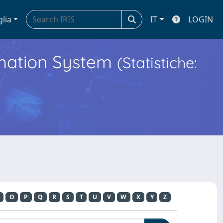
glia
IT
LOGIN
ormation System
(Statistiche:
O
P
Q
R
S
T
U
V
W
X
Y
Z