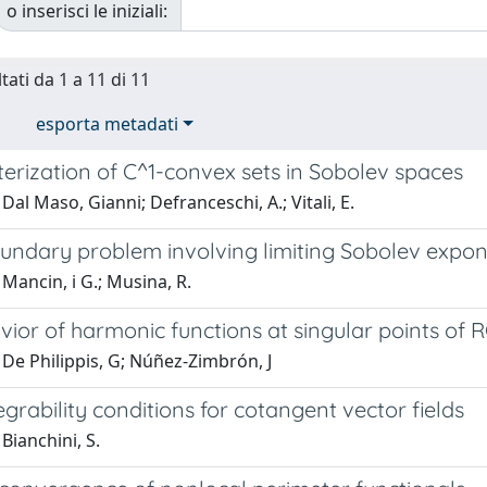
o inserisci le iniziali:
tati da 1 a 11 di 11
esporta metadati
erization of C^1-convex sets in Sobolev spaces
Dal Maso, Gianni; Defranceschi, A.; Vitali, E.
oundary problem involving limiting Sobolev expo
Mancin, i G.; Musina, R.
ior of harmonic functions at singular points of 
De Philippis, G; Núñez-Zimbrón, J
egrability conditions for cotangent vector fields
Bianchini, S.