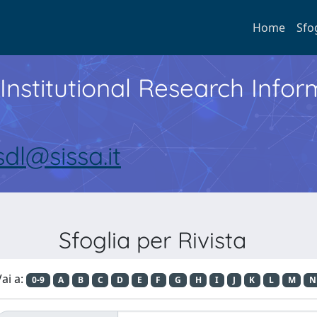
Home
Sfo
Institutional Research Inf
sdl@sissa.it
Sfoglia per Rivista
ai a:
0-9
A
B
C
D
E
F
G
H
I
J
K
L
M
N