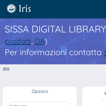
SISSA DIGITAL LIBRARY
prodotti
,
OA
)
Per informazioni contatta
IRIS
Opzioni
V
Ordina per: