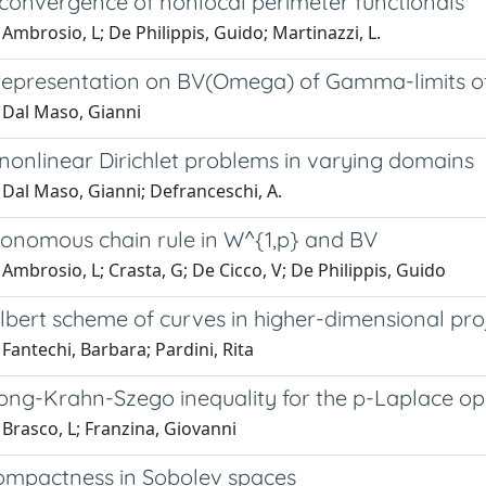
nvergence of nonlocal perimeter functionals
Ambrosio, L; De Philippis, Guido; Martinazzi, L.
 representation on BV(Omega) of Gamma-limits of 
 Dal Maso, Gianni
 nonlinear Dirichlet problems in varying domains
 Dal Maso, Gianni; Defranceschi, A.
onomous chain rule in W^{1,p} and BV
Ambrosio, L; Crasta, G; De Cicco, V; De Philippis, Guido
lbert scheme of curves in higher-dimensional pro
Fantechi, Barbara; Pardini, Rita
ong-Krahn-Szego inequality for the p-Laplace op
Brasco, L; Franzina, Giovanni
ompactness in Sobolev spaces