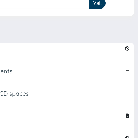
nents
RCD spaces