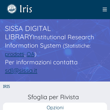
SISSA DIGITAL
LIBRARY
Institutional Research
Information System
(Statistiche:
prodotti
,
OA
)
Per informazioni contatta
sdl@sissa.it
IRIS
Sfoglia per Rivista
Opzioni