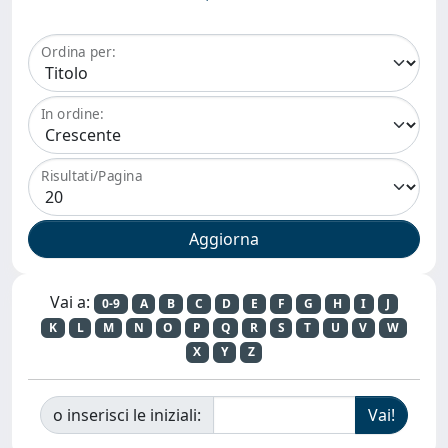
Ordina per:
In ordine:
Risultati/Pagina
Vai a:
0-9
A
B
C
D
E
F
G
H
I
J
K
L
M
N
O
P
Q
R
S
T
U
V
W
X
Y
Z
o inserisci le iniziali: