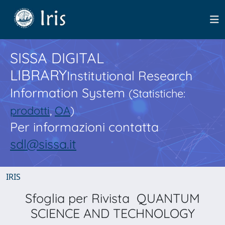
SISSA DIGITAL
LIBRARY
Institutional Research
Information System
(Statistiche:
prodotti
,
OA
)
Per informazioni contatta
sdl@sissa.it
IRIS
Sfoglia per Rivista QUANTUM
SCIENCE AND TECHNOLOGY