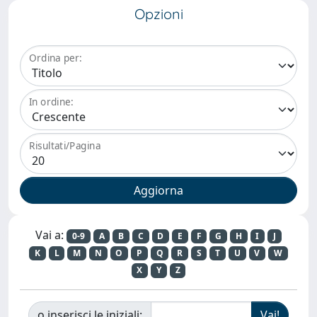
Opzioni
Ordina per:
In ordine:
Risultati/Pagina
Vai a:
0-9
A
B
C
D
E
F
G
H
I
J
K
L
M
N
O
P
Q
R
S
T
U
V
W
X
Y
Z
o inserisci le iniziali: