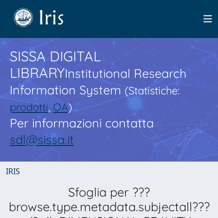
SISSA DIGITAL
LIBRARY
Institutional Research
Information System
(Statistiche:
prodotti
,
OA
)
Per informazioni contatta
sdl@sissa.it
IRIS
Sfoglia per ???
browse.type.metadata.subjectall???