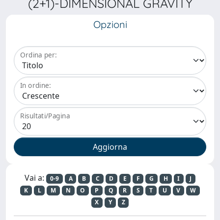
(2+1)-DIMENSIONAL GRAVITY
Opzioni
Ordina per:
In ordine:
Risultati/Pagina
Vai a:
0-9
A
B
C
D
E
F
G
H
I
J
K
L
M
N
O
P
Q
R
S
T
U
V
W
X
Y
Z