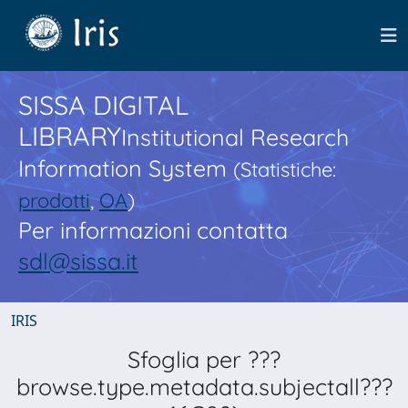
SISSA DIGITAL
LIBRARY
Institutional Research
Information System
(Statistiche:
prodotti
,
OA
)
Per informazioni contatta
sdl@sissa.it
IRIS
Sfoglia per ???
browse.type.metadata.subjectall???