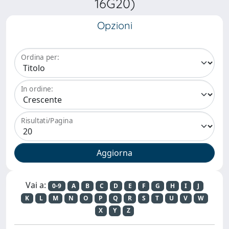
16G20)
Opzioni
Ordina per:
In ordine:
Risultati/Pagina
Vai a:
0-9
A
B
C
D
E
F
G
H
I
J
K
L
M
N
O
P
Q
R
S
T
U
V
W
X
Y
Z