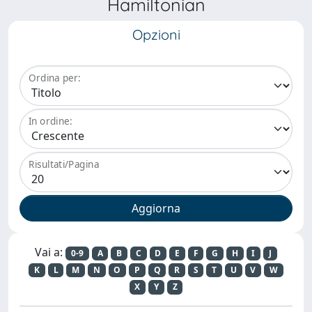
Hamiltonian
Opzioni
Ordina per:
In ordine:
Risultati/Pagina
Vai a:
0-9
A
B
C
D
E
F
G
H
I
J
K
L
M
N
O
P
Q
R
S
T
U
V
W
X
Y
Z