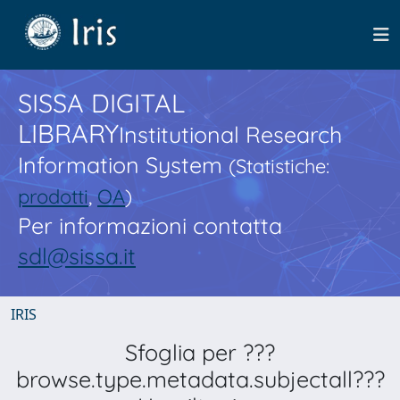
SISSA DIGITAL
LIBRARY
Institutional Research
Information System
(Statistiche:
prodotti
,
OA
)
Per informazioni contatta
sdl@sissa.it
IRIS
Sfoglia per ???
browse.type.metadata.subjectall???