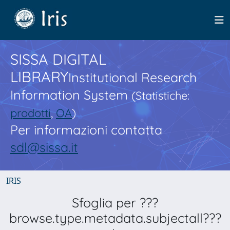
SISSA DIGITAL
LIBRARY
Institutional Research
Information System
(Statistiche:
prodotti
,
OA
)
Per informazioni contatta
sdl@sissa.it
IRIS
Sfoglia per ???
browse.type.metadata.subjectall???