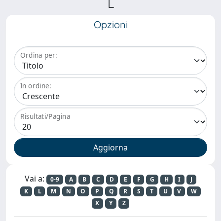
L
Opzioni
Ordina per:
In ordine:
Risultati/Pagina
Vai a:
0-9
A
B
C
D
E
F
G
H
I
J
K
L
M
N
O
P
Q
R
S
T
U
V
W
X
Y
Z