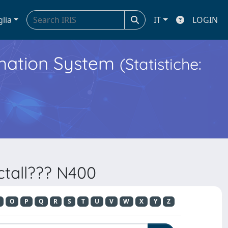
glia
IT
LOGIN
ormation System
(Statistiche:
ctall??? N400
O
P
Q
R
S
T
U
V
W
X
Y
Z