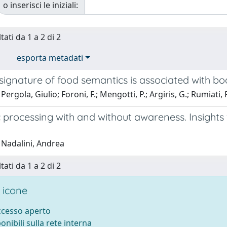
o inserisci le iniziali:
tati da 1 a 2 di 2
esporta metadati
signature of food semantics is associated with b
ergola, Giulio; Foroni, F.; Mengotti, P.; Argiris, G.; Rumiati, 
 processing with and without awareness. Insights
 Nadalini, Andrea
tati da 1 a 2 di 2
 icone
accesso aperto
ponibili sulla rete interna