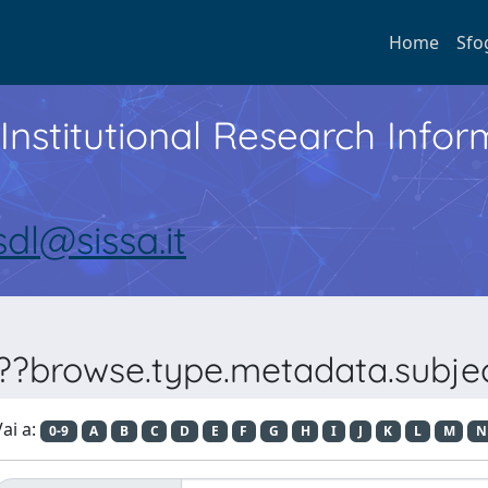
Home
Sfo
Institutional Research Inf
sdl@sissa.it
???browse.type.metadata.subje
ai a:
0-9
A
B
C
D
E
F
G
H
I
J
K
L
M
N