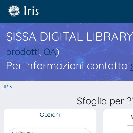
SISSA DIGITAL LIBRARY
prodotti
,
OA
)
Per informazioni contatta
IRIS
Sfoglia per 
Opzioni
V
Ordina per: