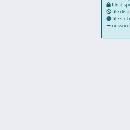
file disp
file disp
file sot
nessun f