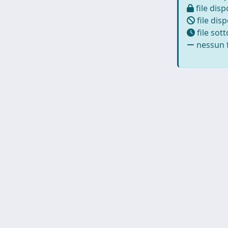
file disp
file disp
file sot
nessun f