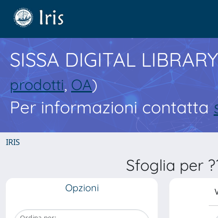
SISSA DIGITAL LIBRARY
prodotti
,
OA
)
Per informazioni contatta
IRIS
Sfoglia per 
Opzioni
V
Ordina per: