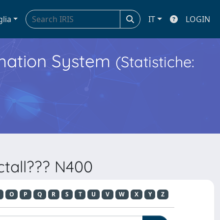
glia
IT
LOGIN
ormation System
(Statistiche:
ctall??? N400
O
P
Q
R
S
T
U
V
W
X
Y
Z