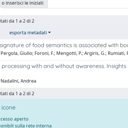
o inserisci le iniziali:
tati da 1 a 2 di 2
esporta metadati
signature of food semantics is associated with b
ergola, Giulio; Foroni, F.; Mengotti, P.; Argiris, G.; Rumiati, 
 processing with and without awareness. Insights
 Nadalini, Andrea
tati da 1 a 2 di 2
 icone
accesso aperto
ponibili sulla rete interna