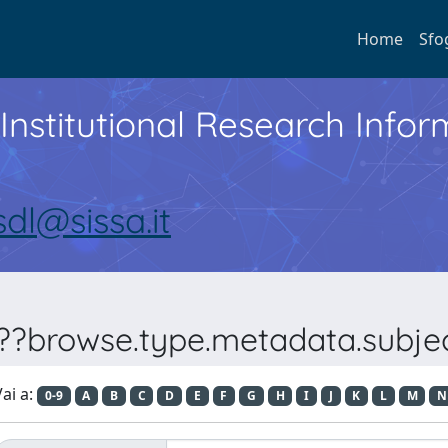
Home
Sfo
Institutional Research Inf
sdl@sissa.it
???browse.type.metadata.subje
ai a:
0-9
A
B
C
D
E
F
G
H
I
J
K
L
M
N