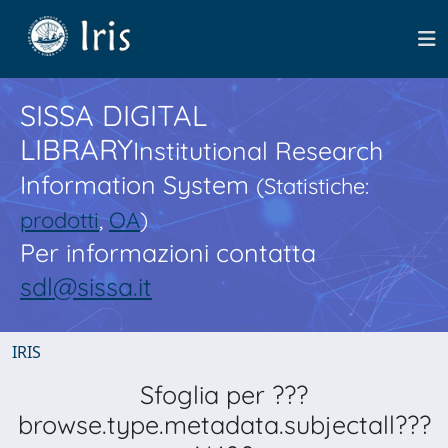
SISSA DIGITAL
LIBRARY
Institutional Research
Information System
(Statistiche:
prodotti
,
OA
)
Per informazioni contatta
sdl@sissa.it
IRIS
Sfoglia per ???
browse.type.metadata.subjectall???