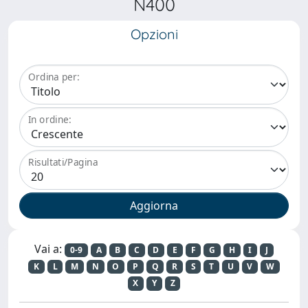
N400
Opzioni
Ordina per:
In ordine:
Risultati/Pagina
Vai a:
0-9
A
B
C
D
E
F
G
H
I
J
K
L
M
N
O
P
Q
R
S
T
U
V
W
X
Y
Z