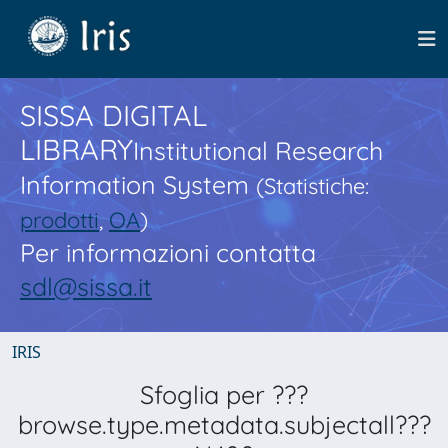
SISSA DIGITAL
LIBRARY
Institutional Research
Information System
(Statistiche:
prodotti
,
OA
)
Per informazioni contatta
sdl@sissa.it
IRIS
Sfoglia per ???
browse.type.metadata.subjectall???