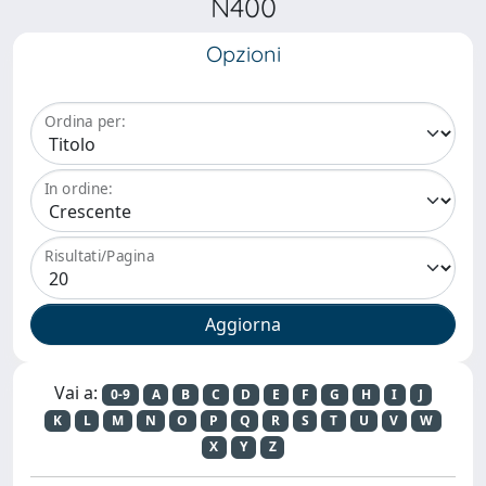
N400
Opzioni
Ordina per:
In ordine:
Risultati/Pagina
Vai a:
0-9
A
B
C
D
E
F
G
H
I
J
K
L
M
N
O
P
Q
R
S
T
U
V
W
X
Y
Z