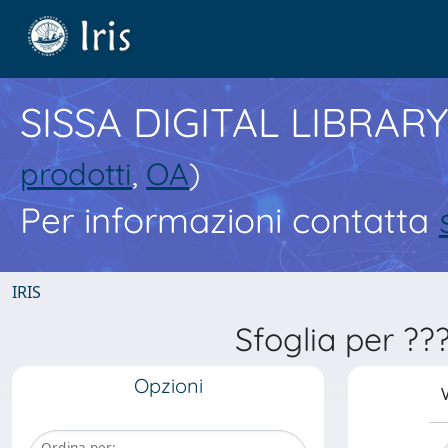
SISSA DIGITAL LIBRARY
prodotti
,
OA
)
Per informazioni contatta
IRIS
Sfoglia per ?
Opzioni
V
Ordina per: