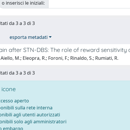
o inserisci le iniziali:
tati da 3 a 3 di 3
esporta metadati
in after STN-DBS: The role of reward sensitivity 
iello, M.; Eleopra, R.; Foroni, F.; Rinaldo, S.; Rumiati, R.
tati da 3 a 3 di 3
 icone
accesso aperto
ponibili sulla rete interna
onibili agli utenti autorizzati
onibili solo agli amministratori
to embargo