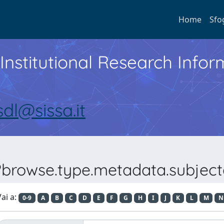
Home
Sfo
Institutional Research Inf
sdl@sissa.it
??browse.type.metadata.subject
ai a:
0-9
A
B
C
D
E
F
G
H
I
J
K
L
M
N