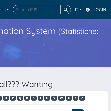
glia
IT
LOGIN
ormation System
(Statistiche:
all??? Wanting
O
P
Q
R
S
T
U
V
W
X
Y
Z