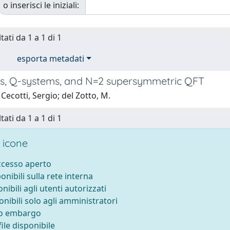
o inserisci le iniziali:
tati da 1 a 1 di 1
esporta metadati
s, Q-systems, and N=2 supersymmetric QFT
Cecotti, Sergio; del Zotto, M.
tati da 1 a 1 di 1
 icone
accesso aperto
ponibili sulla rete interna
onibili agli utenti autorizzati
onibili solo agli amministratori
to embargo
ile disponibile