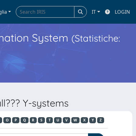
glia
IT
LOGIN
ormation System
(Statistiche:
ll??? Y-systems
O
P
Q
R
S
T
U
V
W
X
Y
Z