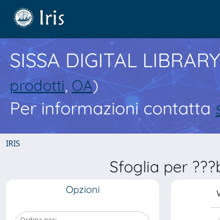
SISSA DIGITAL LIBRARY
prodotti
,
OA
)
Per informazioni contatta
IRIS
Sfoglia per ??
Opzioni
V
Ordina per: