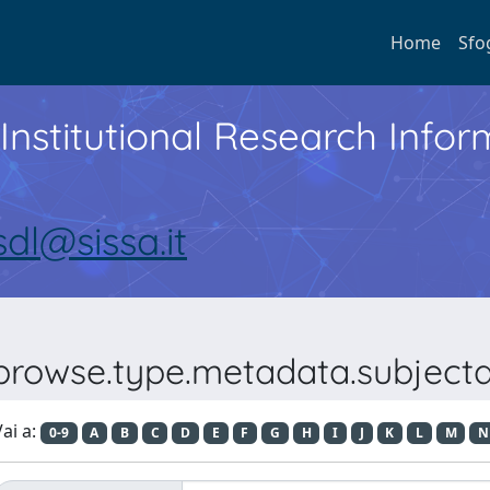
Home
Sfo
Institutional Research Inf
sdl@sissa.it
?browse.type.metadata.subjecta
ai a:
0-9
A
B
C
D
E
F
G
H
I
J
K
L
M
N