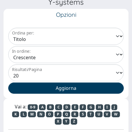
Y-systems
Opzioni
Ordina per:
In ordine:
Risultati/Pagina
Vai a:
0-9
A
B
C
D
E
F
G
H
I
J
K
L
M
N
O
P
Q
R
S
T
U
V
W
X
Y
Z