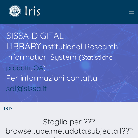
SISSA DIGITAL
LIBRARY
Institutional Research
Information System
(Statistiche:
prodotti
,
OA
)
Per informazioni contatta
sdl@sissa.it
IRIS
Sfoglia per ???
browse.type.metadata.subjectall???