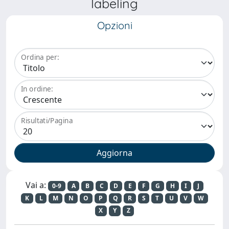
labeling
Opzioni
Ordina per:
In ordine:
Risultati/Pagina
Vai a:
0-9
A
B
C
D
E
F
G
H
I
J
K
L
M
N
O
P
Q
R
S
T
U
V
W
X
Y
Z