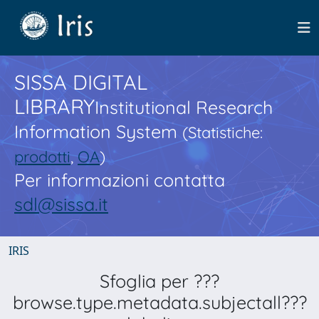
SISSA DIGITAL
LIBRARY
Institutional Research
Information System
(Statistiche:
prodotti
,
OA
)
Per informazioni contatta
sdl@sissa.it
IRIS
Sfoglia per ???
browse.type.metadata.subjectall???