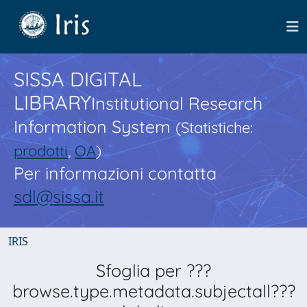
SISSA DIGITAL
LIBRARY
Institutional Research
Information System
(Statistiche:
prodotti
,
OA
)
Per informazioni contatta
sdl@sissa.it
IRIS
Sfoglia per ???
browse.type.metadata.subjectall???