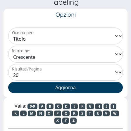
labeling
Opzioni
Ordina per:
In ordine:
Risultati/Pagina
Vai a:
0-9
A
B
C
D
E
F
G
H
I
J
K
L
M
N
O
P
Q
R
S
T
U
V
W
X
Y
Z