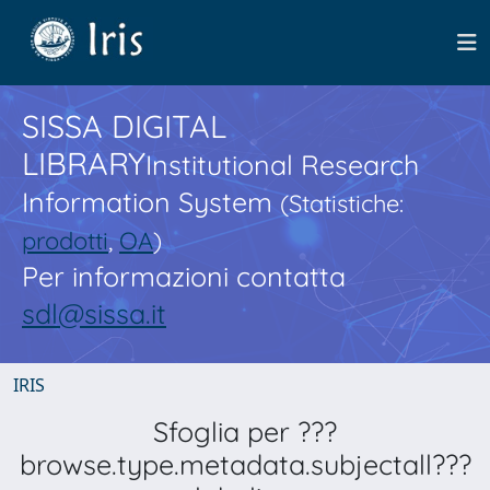
SISSA DIGITAL
LIBRARY
Institutional Research
Information System
(Statistiche:
prodotti
,
OA
)
Per informazioni contatta
sdl@sissa.it
IRIS
Sfoglia per ???
browse.type.metadata.subjectall???