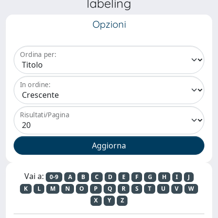
labeling
Opzioni
Ordina per:
In ordine:
Risultati/Pagina
Vai a:
0-9
A
B
C
D
E
F
G
H
I
J
K
L
M
N
O
P
Q
R
S
T
U
V
W
X
Y
Z