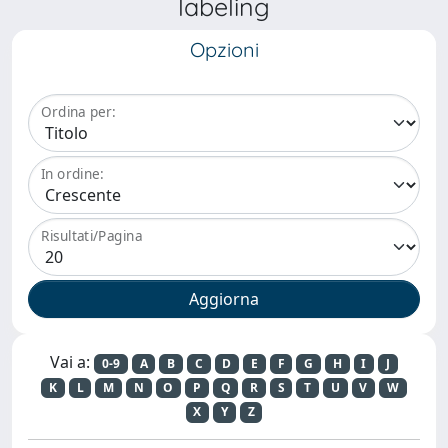
labeling
Opzioni
Ordina per:
In ordine:
Risultati/Pagina
Vai a:
0-9
A
B
C
D
E
F
G
H
I
J
K
L
M
N
O
P
Q
R
S
T
U
V
W
X
Y
Z