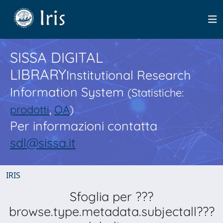
SISSA DIGITAL
LIBRARY
Institutional Research
Information System
(Statistiche:
prodotti
,
OA
)
Per informazioni contatta
sdl@sissa.it
IRIS
Sfoglia per ???
browse.type.metadata.subjectall???