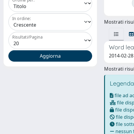
In ordine:
Mostrati risul
Risultati/Pagina
Word lear
2014-02-28
Mostrati risul
Legenda
file ad 
file dis
file disp
file disp
file sot
nessun f