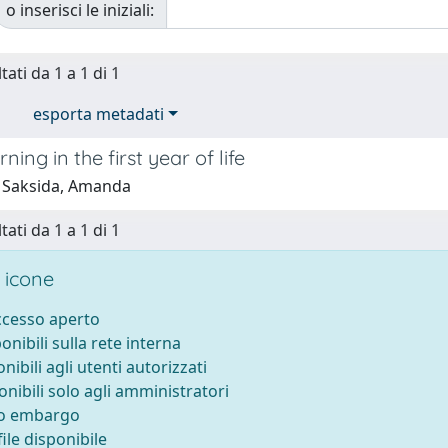
o inserisci le iniziali:
tati da 1 a 1 di 1
esporta metadati
ning in the first year of life
 Saksida, Amanda
tati da 1 a 1 di 1
 icone
accesso aperto
ponibili sulla rete interna
onibili agli utenti autorizzati
onibili solo agli amministratori
to embargo
ile disponibile