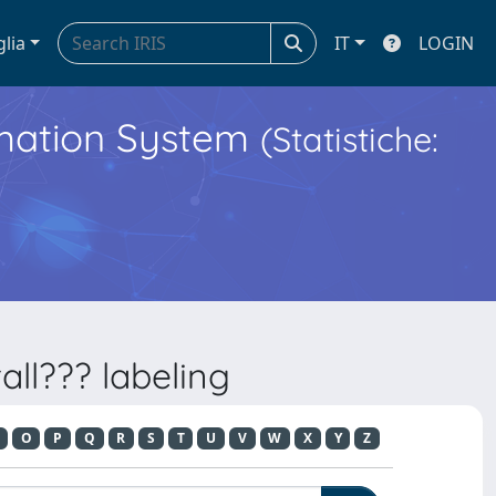
glia
IT
LOGIN
ormation System
(Statistiche:
ll??? labeling
O
P
Q
R
S
T
U
V
W
X
Y
Z