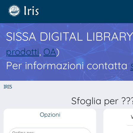
SISSA DIGITAL LIBRARY
prodotti
,
OA
)
Per informazioni contatta
IRIS
Sfoglia per ?
Opzioni
V
Ordina per: