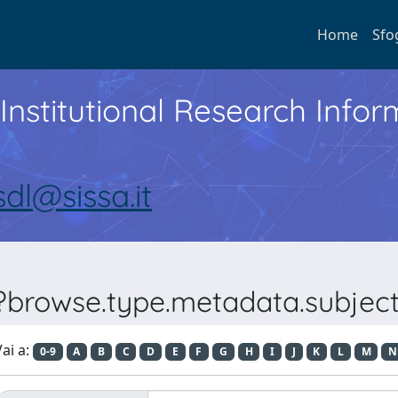
Home
Sfo
Institutional Research Inf
sdl@sissa.it
??browse.type.metadata.subjecta
ai a:
0-9
A
B
C
D
E
F
G
H
I
J
K
L
M
N