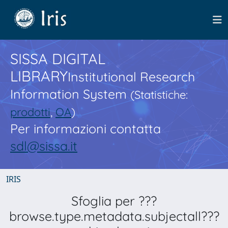
SISSA DIGITAL
LIBRARY
Institutional Research
Information System
(Statistiche:
prodotti
,
OA
)
Per informazioni contatta
sdl@sissa.it
IRIS
Sfoglia per ???
browse.type.metadata.subjectall???