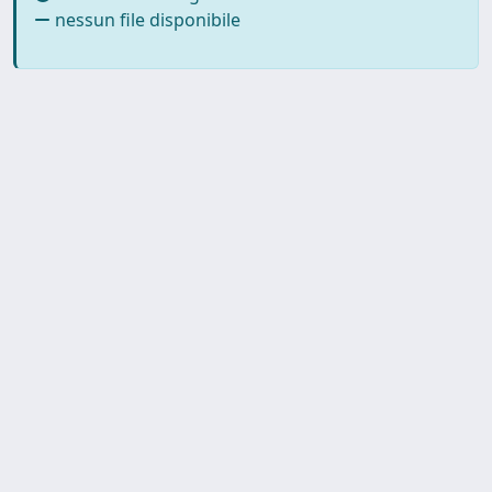
nessun file disponibile
SISSA Library - Via Bonomea,
Powered by IRIS
about
265 - 34136 Trieste ITALY - Tel.
IRIS
Utilizzo dei cookie