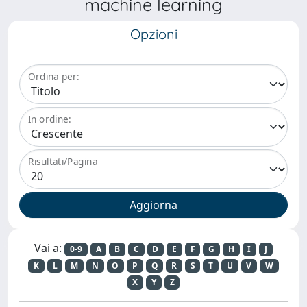
machine learning
Opzioni
Ordina per:
In ordine:
Risultati/Pagina
Vai a:
0-9
A
B
C
D
E
F
G
H
I
J
K
L
M
N
O
P
Q
R
S
T
U
V
W
X
Y
Z