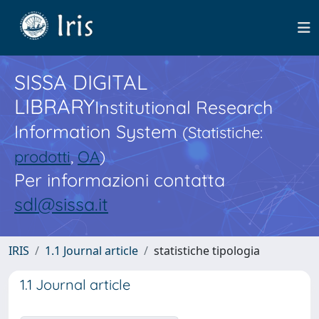
SISSA DIGITAL
LIBRARY
Institutional Research
Information System
(Statistiche:
prodotti
,
OA
)
Per informazioni contatta
sdl@sissa.it
IRIS
1.1 Journal article
statistiche tipologia
1.1 Journal article