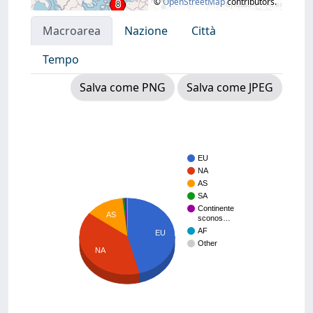
©
OpenStreetMap
contributors.
Macroarea
Nazione
Città
Tempo
Salva come PNG
Salva come JPEG
EU
NA
AS
SA
Continente
AS
sconos…
AF
EU
Other
NA