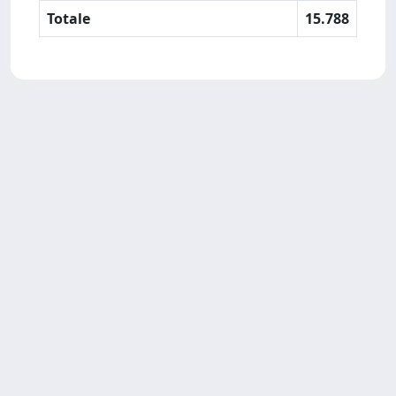
Totale
15.788
SISSA Library - Via Bonomea,
Powered by IRIS
about