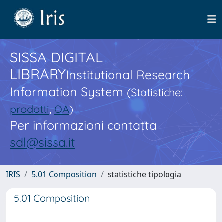
SISSA DIGITAL
LIBRARY
Institutional Research
Information System
(Statistiche:
prodotti
,
OA
)
Per informazioni contatta
sdl@sissa.it
IRIS
5.01 Composition
statistiche tipologia
5.01 Composition