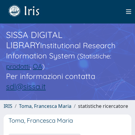
SISSA DIGITAL
LIBRARY
Institutional Research
Information System
(Statistiche:
prodotti
,
OA
)
Per informazioni contatta
sdl@sissa.it
IRIS
Toma, Francesca Maria
statistiche ricercatore
Toma, Francesca Maria