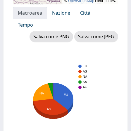
©
OpenStreetMap
contributors.
Macroarea
Nazione
Città
Tempo
Salva come PNG
Salva come JPEG
EU
AS
NA
SA
AF
NA
EU
AS