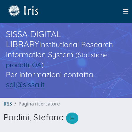
SISSA DIGITAL
LIBRARY
Institutional Research
Information System
(Statistiche:
prodotti
,
OA
)
Per informazioni contatta
sdl@sissa.it
IRIS
Pagina ricercatore
Paolini, Stefano