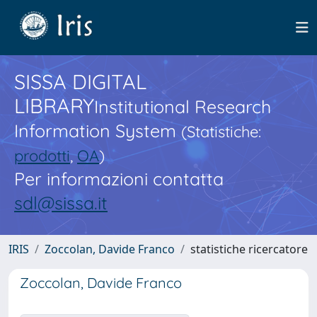
SISSA DIGITAL
LIBRARY
Institutional Research
Information System
(Statistiche:
prodotti
,
OA
)
Per informazioni contatta
sdl@sissa.it
IRIS
Zoccolan, Davide Franco
statistiche ricercatore
Zoccolan, Davide Franco