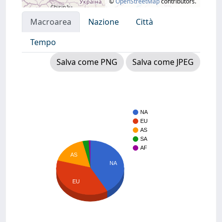
©
OpenStreetMap
contributors.
Macroarea
Nazione
Città
Tempo
Salva come PNG
Salva come JPEG
NA
EU
AS
SA
AF
AS
NA
EU