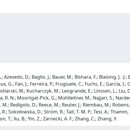
evedo, D.; Baglio, J.; Bauer, M.; Bishara, F.; Blaising, J. -J.; B
ux, G.; Fan, J.; Ferreira, P.; Frugiuele, C.; Fuchs, E.; García, I.; 
C.; Kotlarski, W.; Kucharczyk, M.; Leogrande, E.; Linssen, L.; Liu
R. N.; Moortgat-Pick, G.; Mühlleitner, M.; Najjari, S.; Nardecc
. M.; Redigolo, D.; Reece, M.; Reuter, J.; Riembau, M.; Robens, T.;
, R.; Sokołowska, D.; Ström, R.; Tait, T. M. P.; Tesi, A.; Thamm,
, T.; Xu, B.; Yin, Z.; Zarnecki, A. F.; Zhang, C.; Zhang, Y.