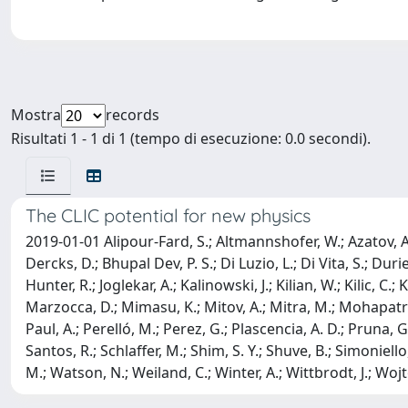
Mostra
records
Risultati 1 - 1 di 1 (tempo di esecuzione: 0.0 secondi).
The CLIC potential for new physics
2019-01-01 Alipour-Fard, S.; Altmannshofer, W.; Azatov, A.; Az
Dercks, D.; Bhupal Dev, P. S.; Di Luzio, L.; Di Vita, S.; Durie
Hunter, R.; Joglekar, A.; Kalinowski, J.; Kilian, W.; Kilic, 
Marzocca, D.; Mimasu, K.; Mitov, A.; Mitra, M.; Mohapatra, 
Paul, A.; Perelló, M.; Perez, G.; Plascencia, A. D.; Pruna, G
Santos, R.; Schlaffer, M.; Shim, S. Y.; Shuve, B.; Simoniello
M.; Watson, N.; Weiland, C.; Winter, A.; Wittbrodt, J.; Wojton