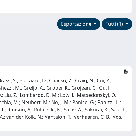
Esportazione
Tutti (1)
rass, S.; Buttazzo, D.; Chacko, Z.; Craig, N.; Cui, Y.;
Ghezzi, M.; Greljo, A.; Gröber, R.; Grojean, C.; Gu, J.;
, D.; Liu, Z.; Lombardo, D. M.; Low, I.; Matsedonskyi, O.;
hia, M.; Neubert, M.; No, J. M.; Panico, G.; Panizzi, L.;
 Robson, A.; Rolbiecki, K.; Sailer, A.; Sakurai, K.; Sala, F.;
 A.; van der Kolk, N.; Vantalon, T.; Verhaaren, C. B.; Vos,