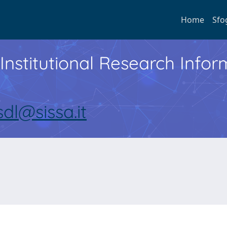
Home
Sfo
Institutional Research Inf
sdl@sissa.it