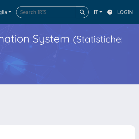
glia
IT
LOGIN
ormation System
(Statistiche: