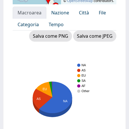
©
OpenStreetMap
contributors.
Macroarea
Nazione
Città
File
Categoria
Tempo
Salva come PNG
Salva come JPEG
NA
AS
EU
SA
AF
EU
Other
AS
NA