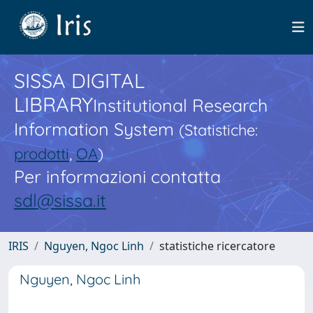
SISSA DIGITAL
LIBRARY
Institutional Research
Information System
(Statistiche:
prodotti
,
OA
)
Per informazioni contatta
sdl@sissa.it
IRIS
Nguyen, Ngoc Linh
statistiche ricercatore
Nguyen, Ngoc Linh