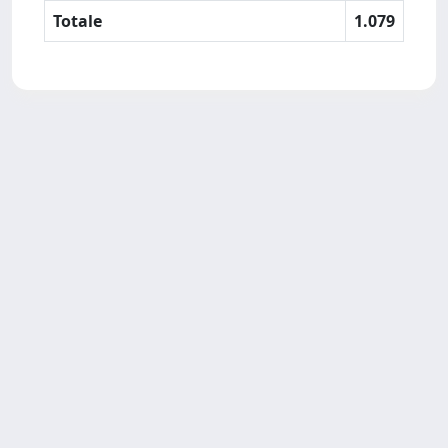
Totale
1.079
SISSA Library - Via Bonomea,
Powered by IRIS
about