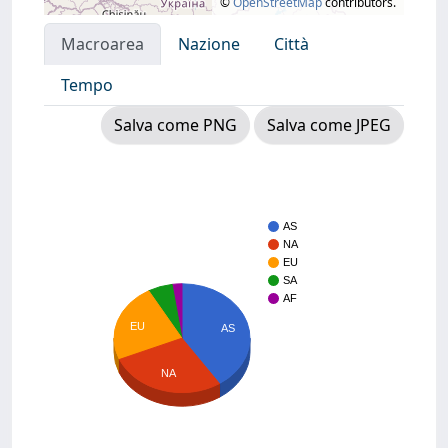
©
OpenStreetMap
contributors.
Macroarea
Nazione
Città
Tempo
Salva come PNG
Salva come JPEG
AS
NA
EU
SA
AF
EU
AS
NA