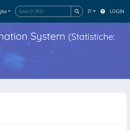
glia
IT
LOGIN
ormation System
(Statistiche: