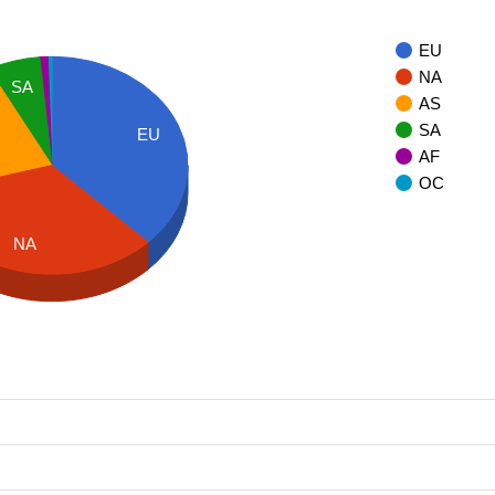
EU
NA
SA
AS
SA
EU
AF
OC
NA