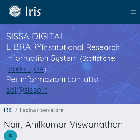
SISSA DIGITAL
LIBRARY
Institutional Research
Information System
(Statistiche:
prodotti
,
OA
)
Per informazioni contatta
sdl@sissa.it
IRIS
Pagina ricercatore
Nair, Anilkumar Viswanathan