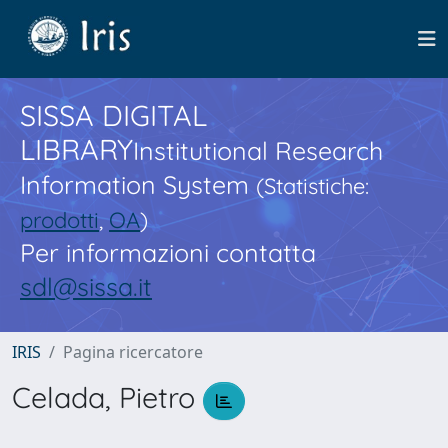
SISSA DIGITAL
LIBRARY
Institutional Research
Information System
(Statistiche:
prodotti
,
OA
)
Per informazioni contatta
sdl@sissa.it
IRIS
Pagina ricercatore
Celada, Pietro