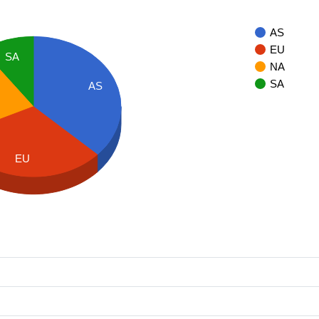
AS
EU
SA
NA
SA
AS
EU