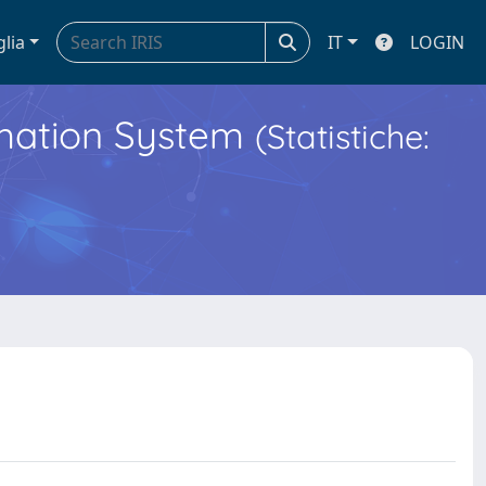
glia
IT
LOGIN
ormation System
(Statistiche: