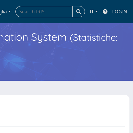
glia
IT
LOGIN
ormation System
(Statistiche: