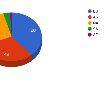
EU
AS
NA
SA
EU
AF
AS