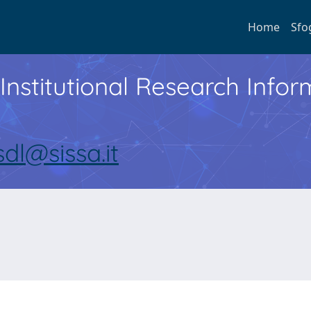
Home
Sfo
Institutional Research Inf
sdl@sissa.it