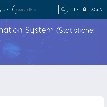
glia
IT
LOGIN
ormation System
(Statistiche: