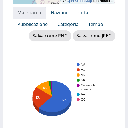
©
OpenStreetMap
contributors.
Macroarea
Nazione
Città
Pubblicazione
Categoria
Tempo
Salva come PNG
Salva come JPEG
NA
EU
AS
SA
Continente
AS
sconos…
AF
EU
OC
NA