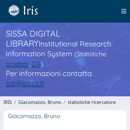
SISSA DIGITAL
LIBRARY
Institutional Research
Information System
(Statistiche:
prodotti
,
OA
)
Per informazioni contatta
sdl@sissa.it
IRIS
Giacomazzo, Bruno
statistiche ricercatore
Giacomazzo, Bruno