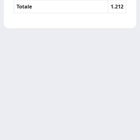
Totale
1.212
SISSA Library - Via Bonomea,
Powered by IRIS
about