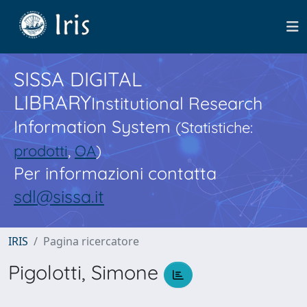
SISSA DIGITAL
LIBRARY
Institutional Research
Information System
(Statistiche:
prodotti
,
OA
)
Per informazioni contatta
sdl@sissa.it
IRIS
Pagina ricercatore
Pigolotti, Simone