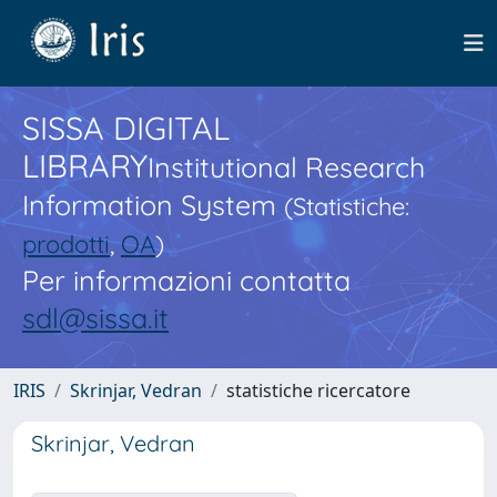
SISSA DIGITAL
LIBRARY
Institutional Research
Information System
(Statistiche:
prodotti
,
OA
)
Per informazioni contatta
sdl@sissa.it
IRIS
Skrinjar, Vedran
statistiche ricercatore
Skrinjar, Vedran