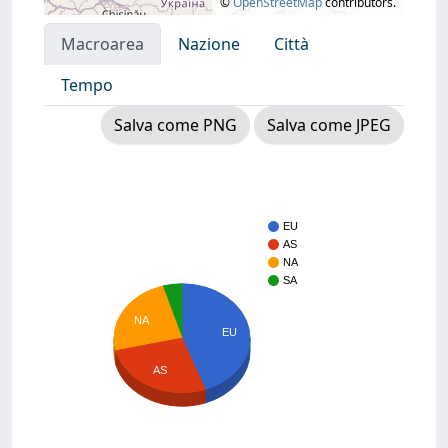
©
OpenStreetMap
contributors.
Macroarea
Nazione
Città
Tempo
Salva come PNG
Salva come JPEG
EU
AS
NA
SA
NA
EU
AS