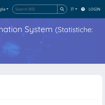
glia
IT
LOGIN
ormation System
(Statistiche: