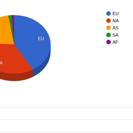
EU
NA
AS
SA
EU
AF
A