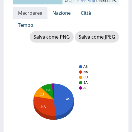
©
OpenStreetMap
contributors.
Macroarea
Nazione
Città
Tempo
Salva come PNG
Salva come JPEG
AS
NA
EU
SA
AF
SA
EU
AS
NA