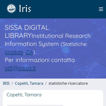
SISSA DIGITAL
LIBRARY
Institutional Research
Information System
(Statistiche:
prodotti
,
OA
)
Per informazioni contatta
sdl@sissa.it
IRIS
Copetti, Tamara
statistiche ricercatore
Copetti, Tamara