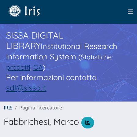
SISSA DIGITAL
LIBRARY
Institutional Research
Information System
(Statistiche:
prodotti
,
OA
)
Per informazioni contatta
sdl@sissa.it
IRIS
Pagina ricercatore
Fabbrichesi, Marco