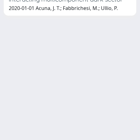
2020-01-01 Acuna, J. T.; Fabbrichesi, M.; Ullio, P.
SISSA Library - Via Bonomea,
Powered by IRIS
about
265 - 34136 Trieste ITALY - Tel.
IRIS
Utilizzo dei cookie
+39 0403787471 - Fax +39