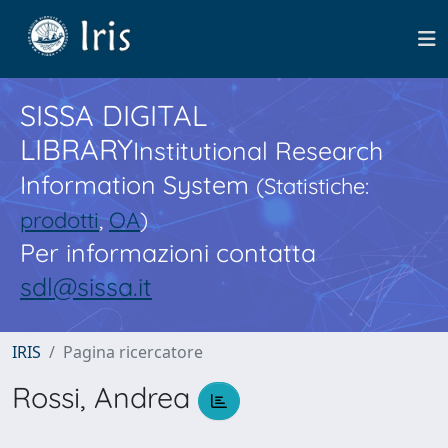
SISSA DIGITAL
LIBRARY
Institutional Research
Information System
(Statistiche:
prodotti
,
OA
)
Per informazioni contatta
sdl@sissa.it
IRIS
Pagina ricercatore
Rossi, Andrea