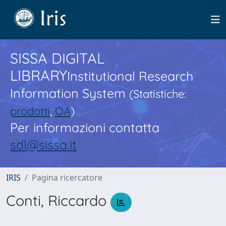
SISSA DIGITAL
LIBRARY
Institutional Research
Information System
(Statistiche:
prodotti
,
OA
)
Per informazioni contatta
sdl@sissa.it
IRIS
Pagina ricercatore
Conti, Riccardo