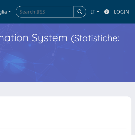
glia
IT
LOGIN
ormation System
(Statistiche: