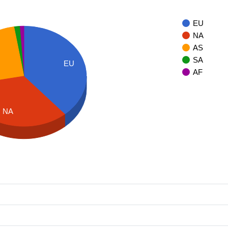
EU
NA
AS
SA
EU
AF
NA