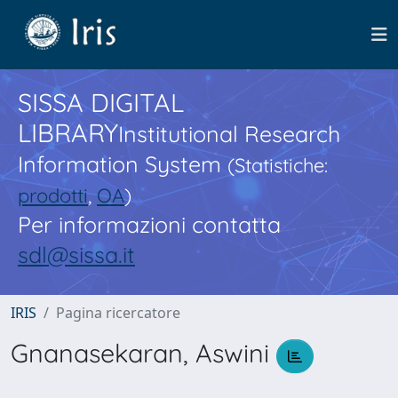
SISSA DIGITAL
LIBRARY
Institutional Research
Information System
(Statistiche:
prodotti
,
OA
)
Per informazioni contatta
sdl@sissa.it
IRIS
Pagina ricercatore
Gnanasekaran, Aswini