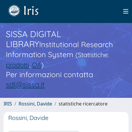
SISSA DIGITAL
LIBRARY
Institutional Research
Information System
(Statistiche:
prodotti
,
OA
)
Per informazioni contatta
sdl@sissa.it
IRIS
Rossini, Davide
statistiche ricercatore
Rossini, Davide