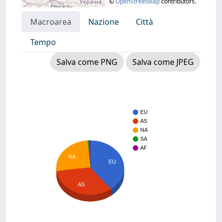
©
OpenStreetMap
contributors.
Macroarea
Nazione
Città
Tempo
Salva come PNG
Salva come JPEG
EU
AS
NA
SA
AF
NA
EU
AS